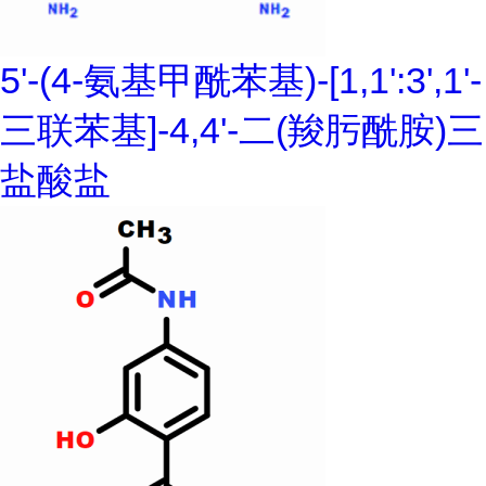
5'-(4-氨基甲酰苯基)-[1,1':3',1'-
三联苯基]-4,4'-二(羧肟酰胺)三
盐酸盐