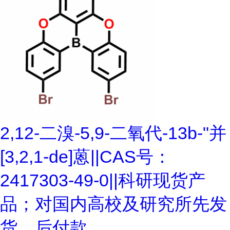
2,12-二溴-5,9-二氧代-13b-"并
[3,2,1-de]蒽||CAS号：
2417303-49-0||科研现货产
品；对国内高校及研究所先发
货、后付款