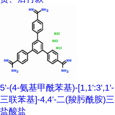
5'-(4-氨基甲酰苯基)-[1,1':3',1'-
三联苯基]-4,4'-二(羧肟酰胺)三
盐酸盐