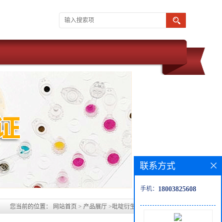
联系方式
手机：
18003825608
您当前的位置：
网站首页
>
产品展厅
>
吡啶衍生物
>
3-甲氧基吡啶