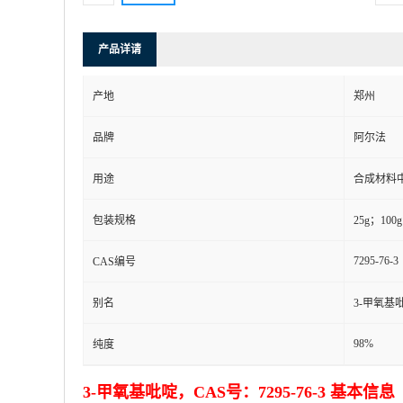
产品详请
产地
郑州
品牌
阿尔法
用途
合成材料
包装规格
25g；100
7295-76-3
CAS编号
别名
3-甲氧基
98%
纯度
3-甲氧基吡啶，CAS号：7295-76-3 基本信息