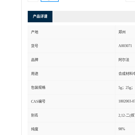
产品详请
产地
郑州
A003071
货号
品牌
阿尔法
用途
合成材料
包装规格
5g；25g；
1802003-0
CAS编号
别名
2,12-二(
98%
纯度