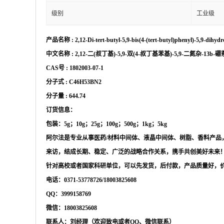
级别
工业级
产品名称
:
2,12-Di-tert-butyl-5,9-bis(4-(tert-butyl)phenyl)-5,9-dihy
中文名称
:
2,12-二(叔丁基)-5,9-双(4-叔丁基苯基)-5,9-二氮杂-13b-硼萘
CAS号 :
1802003-07-1
分子式
:
C46H53BN2
分子量
:
644.74
订货信息：
包装：
5g；10g；25g；100g；500g；1kg；5kg
阿尔法是专业从事医药
/材料中间体、液晶中间体、树脂、香料产
来访，结成长期、稳定、广泛的战略合作关系，携手共创美好未来
针对高校或者国家科研单位，可以先发货，后付款，产品质量好，
电话：
0371-53778726/18003825608
QQ：3999158769
微信：
18003825608
联系人：刘经理（欢迎致电或者
QQ、微信联系）