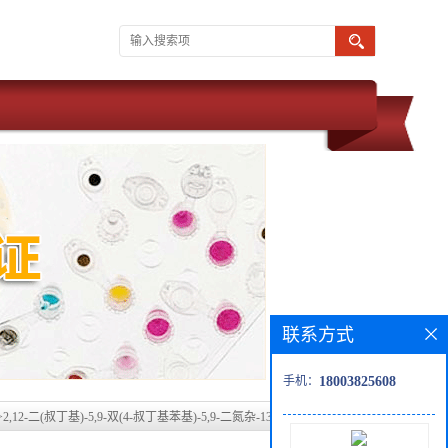
联系方式
手机：
18003825608
>
2,12-二(叔丁基)-5,9-双(4-叔丁基苯基)-5,9-二氮杂-13b-硼萘[3,2,1-脱]蒽