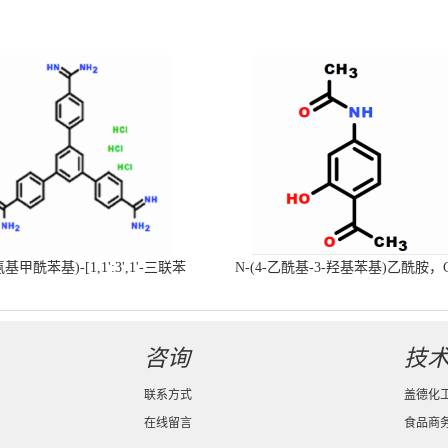
-氨基甲酰苯基)-[1,1':3',1'-三联苯
N-(4-乙酰基-3-羟基苯基)乙酰胺，
-4,4'-二(羧肟酰胺)三盐酸盐
号：40547-58-8现货促销产品
咨询
技
联系方式
盖德化
在线留言
食品商