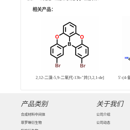
相关产品：
2,12-二溴-5,9-二氧代-13b-"并[3,2,1-de]
5'-(4
蒽||CAS号：2417303-49-0||科研现货产
基]
品；对国内高校及研究所先发货、后付款
产品类别
关于我们
合成材料中间体
公司介绍
菲罗啉衍生物
公司动态