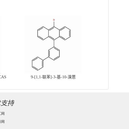
CAS
9-[1,1-联苯]-3-基-10-溴蒽
术支持
工网
务网