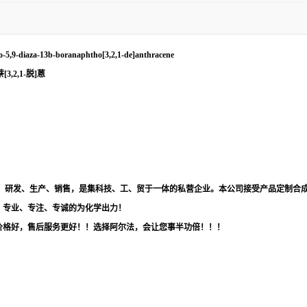
dro-5,9-diaza-13b-boranaphtho[3,2,1-de]anthracene
[3,2,1-脱]蒽
品，研发、生产、销售，是集科技、工、贸于一体的私营企业。本公司接受产品定制合
！专业、专注、专诚的为化学出力！
价格好，售后服务更好！！选择阿尔法，会让您事半功倍！！！