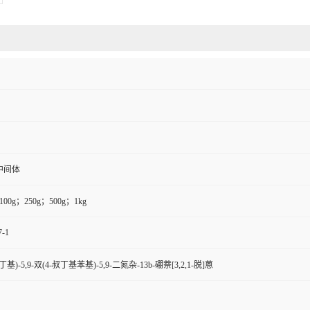
中间体
100g；250g；500g；1kg
7-1
叔丁基)-5,9-双(4-叔丁基苯基)-5,9-二氮杂-13b-硼萘[3,2,1-脱]蒽