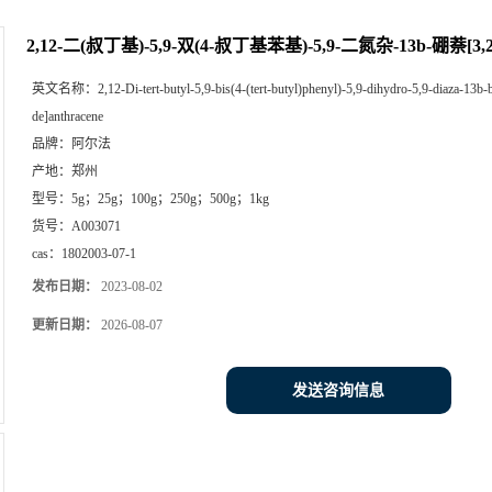
2,12-二(叔丁基)-5,9-双(4-叔丁基苯基)-5,9-二氮杂-13b-硼萘[3,2
英文名称：
2,12-Di-tert-butyl-5,9-bis(4-(tert-butyl)phenyl)-5,9-dihydro-5,9-diaza-13b
de]anthracene
品牌：
阿尔法
产地：
郑州
型号：
5g；25g；100g；250g；500g；1kg
货号：
A003071
cas：
1802003-07-1
发布日期：
2023-08-02
更新日期：
2026-08-07
发送咨询信息