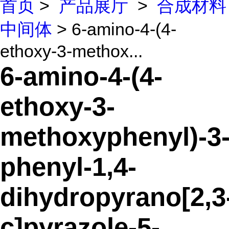
首页
>
产品展厅
>
合成材料
中间体
> 6-amino-4-(4-
ethoxy-3-methox...
6-amino-4-(4-
ethoxy-3-
methoxyphenyl)-3
phenyl-1,4-
dihydropyrano[2,3
c]pyrazole-5-