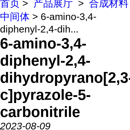
首页
>
产品展厅
>
合成材料
中间体
> 6-amino-3,4-
diphenyl-2,4-dih...
6-amino-3,4-
diphenyl-2,4-
dihydropyrano[2,3
c]pyrazole-5-
carbonitrile
2023-08-09