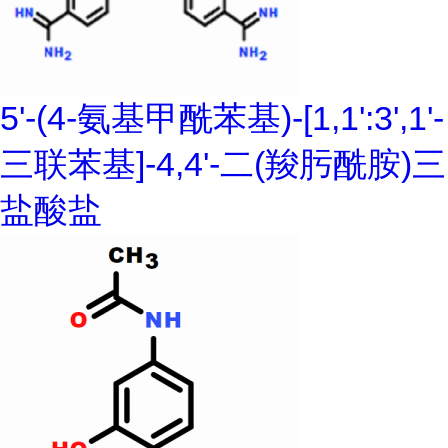
5'-(4-氨基甲酰苯基)-[1,1':3',1'-
三联苯基]-4,4'-二(羧肟酰胺)三
盐酸盐