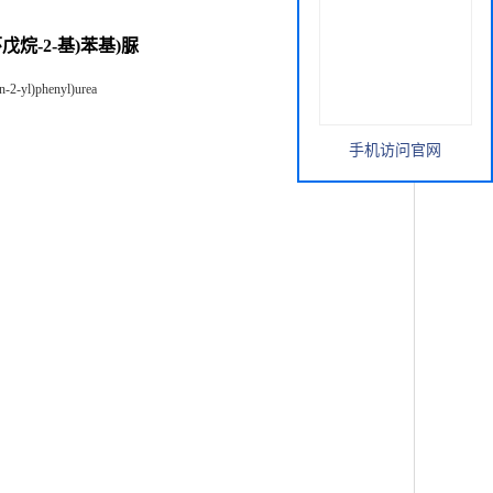
硼杂环戊烷-2-基)苯基)脲
n-2-yl)phenyl)urea
手机访问官网