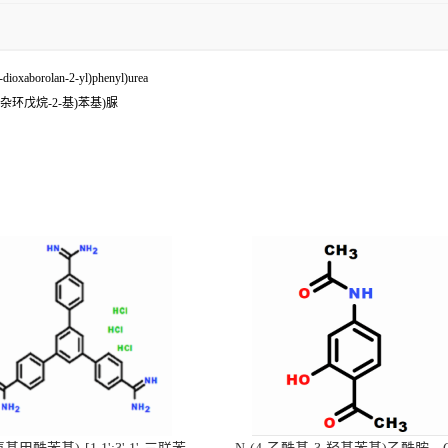
dioxaborolan-2-yl)phenyl)urea
二氧硼杂环戊烷-2-基)苯基)脲