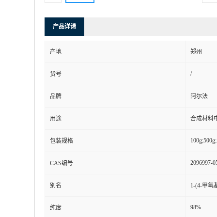
产品详请
产地
郑州
/
货号
品牌
阿尔法
用途
合成材料
100g;500g;
包装规格
2096997-0
CAS编号
别名
1-(4-甲氧
98%
纯度