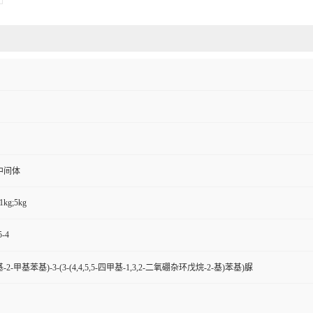
中间体
1kg;5kg
5-4
基-2-甲基苯基)-3-(3-(4,4,5,5-四甲基-1,3,2-二氧硼杂环戊烷-2-基)苯基)脲