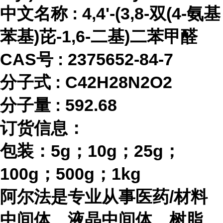
中文名称
:
4,4'-(3,8-双(4-氨基
苯基)芘-1,6-二基)二苯甲醛
CAS号 :
2375652-84-7
分子式
:
C42H28N2O2
分子量
:
592.68
订货信息：
包装：
5g；10g；25g；
100g；500g；1kg
阿尔法是专业从事医药
/材料
中间体、液晶中间体、树脂、