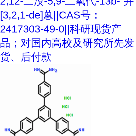
2,12-二溴-5,9-二氧代-13b-"并
[3,2,1-de]蒽||CAS号：
2417303-49-0||科研现货产
品；对国内高校及研究所先发
货、后付款