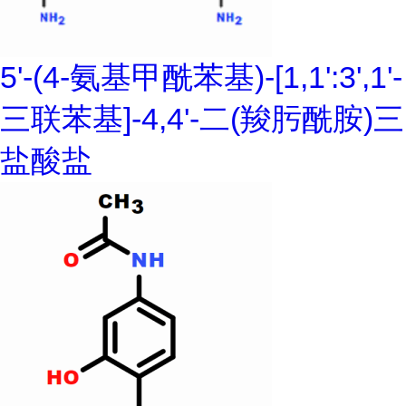
5'-(4-氨基甲酰苯基)-[1,1':3',1'-
三联苯基]-4,4'-二(羧肟酰胺)三
盐酸盐