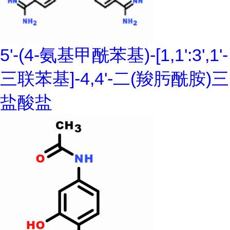
5'-(4-氨基甲酰苯基)-[1,1':3',1'-
三联苯基]-4,4'-二(羧肟酰胺)三
盐酸盐