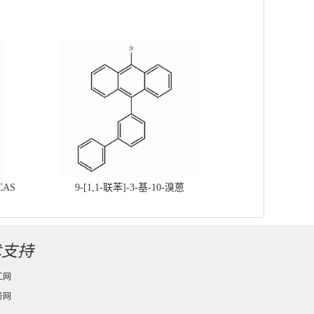
CAS
9-[1,1-联苯]-3-基-10-溴蒽
术支持
工网
务网