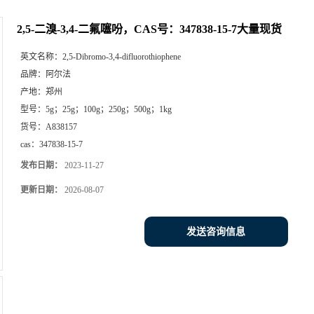
2,5-二溴-3,4-二氟噻吩，CAS号：347838-15-7大量现货
英文名称：
2,5-Dibromo-3,4-difluorothiophene
品牌：
阿尔法
产地：
郑州
型号：
5g；25g；100g；250g；500g；1kg
货号：
A838157
cas：
347838-15-7
发布日期：
2023-11-27
更新日期：
2026-08-07
发送咨询信息