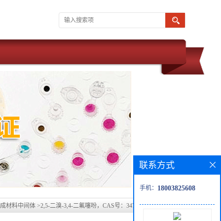
联系方式
手机：
18003825608
成材料中间体
>
2,5-二溴-3,4-二氟噻吩，CAS号：347838-15-7大量现货