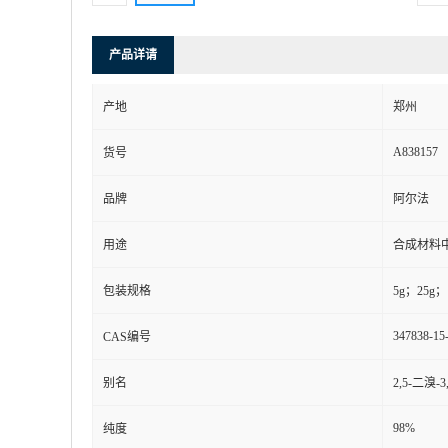
产品详请
产地
郑州
A838157
货号
品牌
阿尔法
用途
合成材料
包装规格
5g；25g；
347838-15
CAS编号
别名
2,5-二溴-
98%
纯度