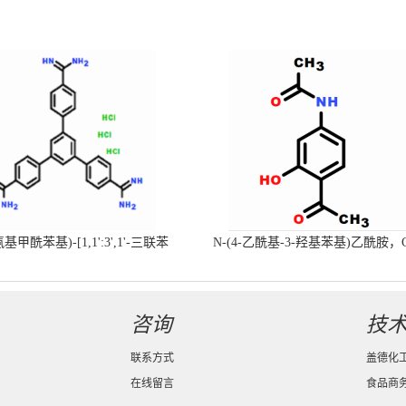
-氨基甲酰苯基)-[1,1':3',1'-三联苯
N-(4-乙酰基-3-羟基苯基)乙酰胺，
-4,4'-二(羧肟酰胺)三盐酸盐
号：40547-58-8现货促销产品
咨询
技
联系方式
盖德化
在线留言
食品商