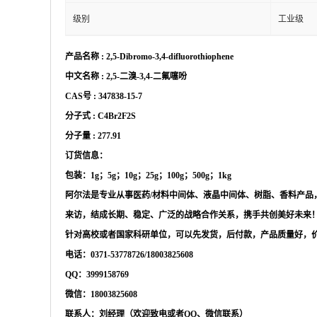
级别
工业级
产品名称
:
2,5-Dibromo-3,4-difluorothiophene
中文名称
:
2,5-二溴-3,4-二氟噻吩
CAS号 :
347838-15-7
分子式
:
C4Br2F2S
分子量
:
277.91
订货信息：
包装：
1g；5g；10g；25g；100g；500g；1kg
阿尔法是专业从事医药
/材料中间体、液晶中间体、树脂、香料产
来访，结成长期、稳定、广泛的战略合作关系，携手共创美好未来
针对高校或者国家科研单位，可以先发货，后付款，产品质量好，
电话：
0371-53778726/18003825608
QQ：3999158769
微信：
18003825608
联系人：刘经理（欢迎致电或者
QQ、微信联系）