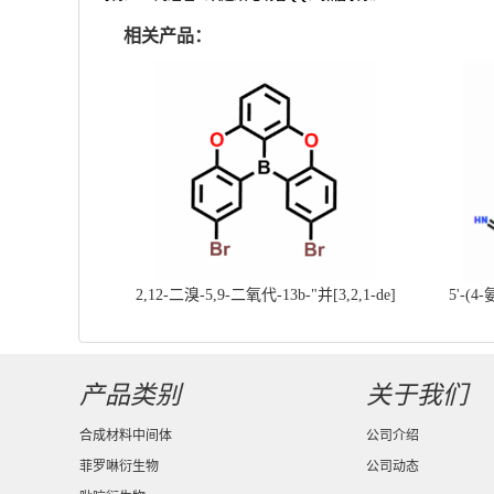
相关产品：
2,12-二溴-5,9-二氧代-13b-"并[3,2,1-de]
5'-(4
蒽||CAS号：2417303-49-0||科研现货产
基]
品；对国内高校及研究所先发货、后付款
产品类别
关于我们
合成材料中间体
公司介绍
菲罗啉衍生物
公司动态