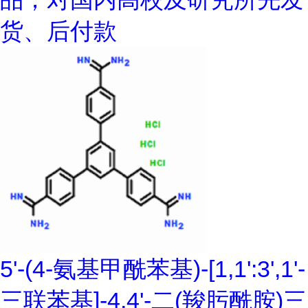
货、后付款
5'-(4-氨基甲酰苯基)-[1,1':3',1'-
三联苯基]-4,4'-二(羧肟酰胺)三