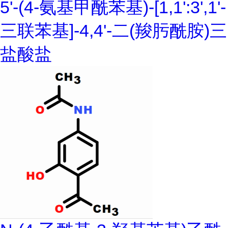
5'-(4-氨基甲酰苯基)-[1,1':3',1'-
三联苯基]-4,4'-二(羧肟酰胺)三
盐酸盐