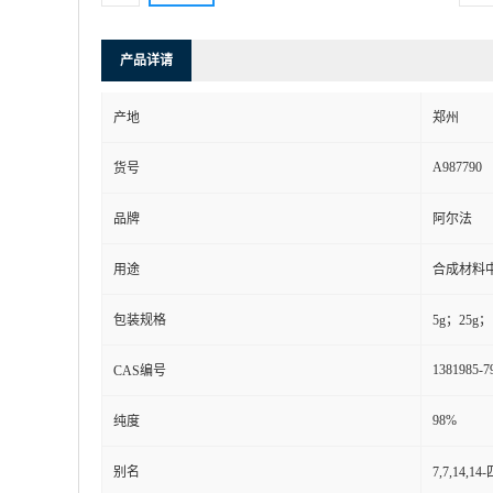
产品详请
产地
郑州
A987790
货号
品牌
阿尔法
用途
合成材料
包装规格
5g；25g；
1381985-7
CAS编号
98%
纯度
别名
7,7,14,1