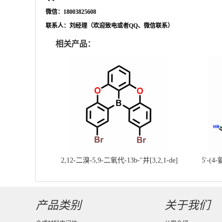
微信：
18003825608
联系人：刘经理（欢迎致电或者
QQ、微信联系）
相关产品：
2,12-二溴-5,9-二氧代-13b-"并[3,2,1-de]
5'-(4
蒽||CAS号：2417303-49-0||科研现货产
基]
品；对国内高校及研究所先发货、后付款
产品类别
关于我们