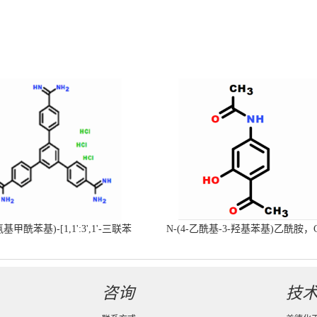
-氨基甲酰苯基)-[1,1':3',1'-三联苯
N-(4-乙酰基-3-羟基苯基)乙酰胺，
-4,4'-二(羧肟酰胺)三盐酸盐
号：40547-58-8现货促销产品
咨询
技