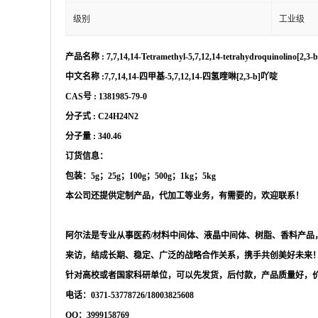
级别
工业级
产品名称
:
7,7,14,14-Tetramethyl-5,7,12,14-tetrahydroquinolino[2,3-b
中文名称
:7,7,14,14-四甲基-5,7,12,14-四氢喹啉[2,3-b]吖啶
CAS号 :
1381985-79-0
分子式
:
C24H24N2
分子量
:
340.46
订货信息：
包装：
5g；25g；100g；500g；1kg；5kg
本公司还提供定制产品，代加工等业务，有需要的，欢迎联系！
阿尔法是专业从事医药
/材料中间体、液晶中间体、树脂、香料产
来访，结成长期、稳定、广泛的战略合作关系，携手共创美好未来
针对高校或者国家科研单位，可以先发货，后付款，产品质量好，
电话：
0371-53778726/18003825608
QQ：3999158769