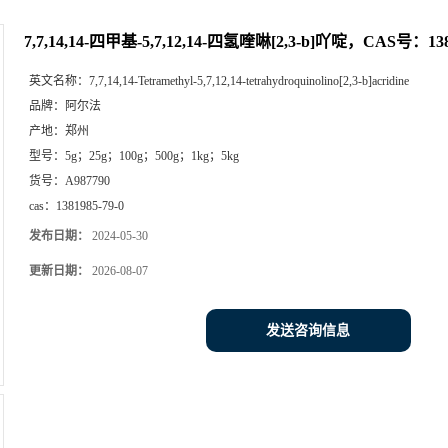
7,7,14,14-四甲基-5,7,12,14-四氢喹啉[2,3-b]吖啶，CAS号：1
英文名称：
7,7,14,14-Tetramethyl-5,7,12,14-tetrahydroquinolino[2,3-b]acridine
品牌：
阿尔法
产地：
郑州
型号：
5g；25g；100g；500g；1kg；5kg
货号：
A987790
cas：
1381985-79-0
发布日期：
2024-05-30
更新日期：
2026-08-07
发送咨询信息