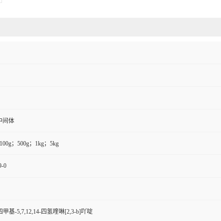
中间体
100g；500g；1kg；5kg
9-0
4-四甲基-5,7,12,14-四氢喹啉[2,3-b]吖啶