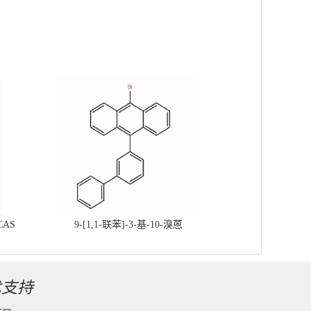
CAS
9-[1,1-联苯]-3-基-10-溴蒽
术支持