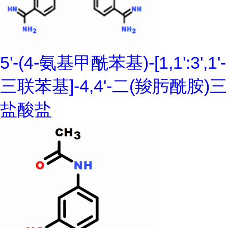
5'-(4-氨基甲酰苯基)-[1,1':3',1'-
三联苯基]-4,4'-二(羧肟酰胺)三
盐酸盐