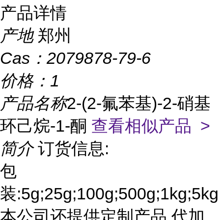
产品详情
产地
郑州
Cas：
2079878-79-6
价格：
1
产品名称
2-(2-氟苯基)-2-硝基
环己烷-1-酮
查看相似产品 >
简介
订货信息:
包
装:5g;25g;100g;500g;1kg;5kg
本公司还提供定制产品,代加