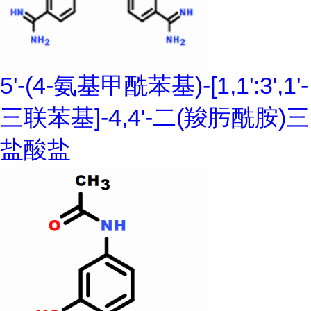
5'-(4-氨基甲酰苯基)-[1,1':3',1'-
三联苯基]-4,4'-二(羧肟酰胺)三
盐酸盐