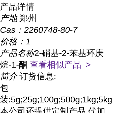
产品详情
产地
郑州
Cas：
2260748-80-7
价格：
1
产品名称
2-硝基-2-苯基环庚
烷-1-酮
查看相似产品 >
简介
订货信息:
包
装:5g;25g;100g;500g;1kg;5kg
本公司还提供定制产品,代加