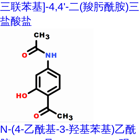
三联苯基]-4,4'-二(羧肟酰胺)三
盐酸盐
N-(4-乙酰基-3-羟基苯基)乙酰