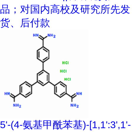
品；对国内高校及研究所先发
货、后付款
5'-(4-氨基甲酰苯基)-[1,1':3',1'-