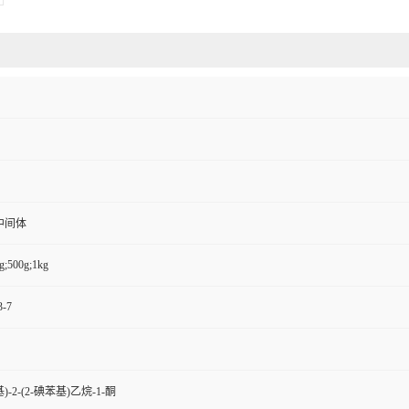
中间体
g;500g;1kg
3-7
基)-2-(2-碘苯基)乙烷-1-酮