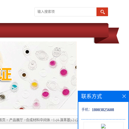
联系方式
手机：
18003825608
首页
>
产品展厅
>
合成材料中间体
>
1-(4-溴苯基)-2-(2-碘苯基)乙烷-1-酮