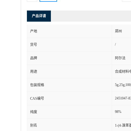
产品详请
产地
郑州
/
货号
品牌
阿尔法
用途
合成材料
5g;25g;100
包装规格
2451047-8
CAS编号
98%
纯度
别名
1-(4-溴苯