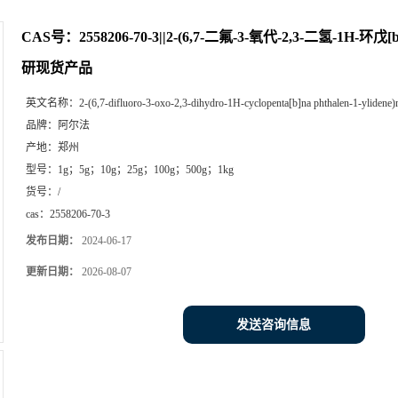
CAS号：2558206-70-3||2-(6,7-二氟-3-氧代-2,3-二氢-1H-环戊
研现货产品
英文名称：
2-(6,7-difluoro-3-oxo-2,3-dihydro-1H-cyclopenta[b]na phthalen-1-ylidene)m
品牌：
阿尔法
产地：
郑州
型号：
1g；5g；10g；25g；100g；500g；1kg
货号：
/
cas：
2558206-70-3
发布日期：
2024-06-17
更新日期：
2026-08-07
发送咨询信息