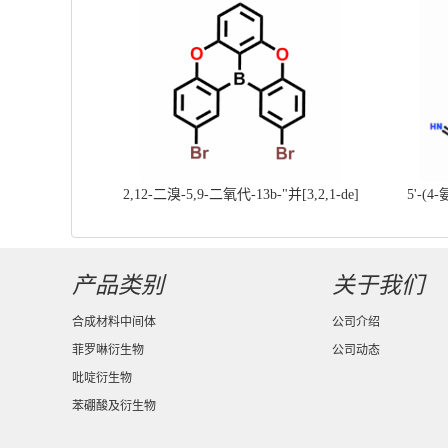
2,12-二溴-5,9-二氧代-13b-"并[3,2,1-de]
5'-(4
蒽||CAS号：2417303-49-0||科研现货产
基]
品；对国内高校及研究所先发货、后付款
产品类别
关于我们
合成材料中间体
公司介绍
菲罗啉衍生物
公司动态
吡啶衍生物
苯硼酸及衍生物