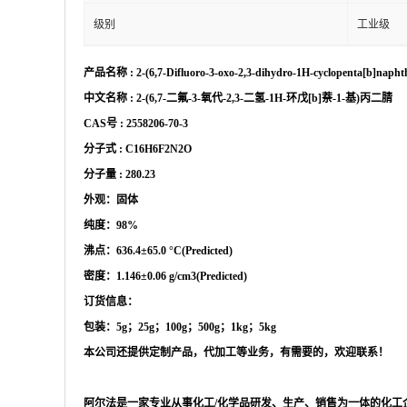
级别
工业级
产品名称
:
2-(6,7-Difluoro-3-oxo-2,3-dihydro-1H-cyclopenta[b]naphth
中文名称
:
2-(6,7-二氟-3-氧代-2,3-二氢-1H-环戊[b]萘-1-基)丙二腈
CAS号 :
2558206-70-3
分子式
:
C16H6F2N2O
分子量
:
280.23
外观：固体
纯度：
98%
沸点
：
636.4±65.0 °C(Predicted)
密度
：
1.146±0.06 g/cm3(Predicted)
订货信息：
包装：
5g；25g；100g；500g；1kg；5kg
本公司还提供定制产品，代加工等业务，有需要的，欢迎联系！
阿尔法是一家专业从事化工
/化学品研发、生产、销售为一体的化工