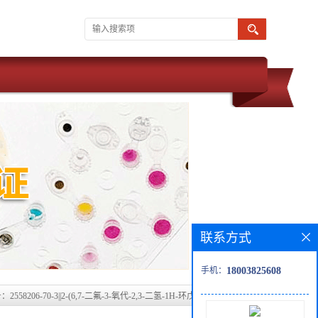
联系方式
手机：
18003825608
：2558206-70-3||2-(6,7-二氟-3-氧代-2,3-二氢-1H-环戊[b]萘-1-基)丙二