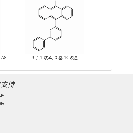
CAS
9-[1,1-联苯]-3-基-10-溴蒽
术支持
工网
务网