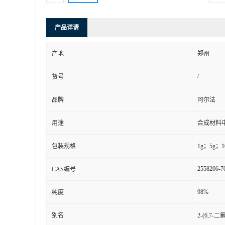
产品详请
产地
郑州
/
货号
品牌
阿尔法
用途
合成材料
包装规格
1g；5g；1
2558206-7
CAS编号
98%
纯度
别名
2-(6,7-