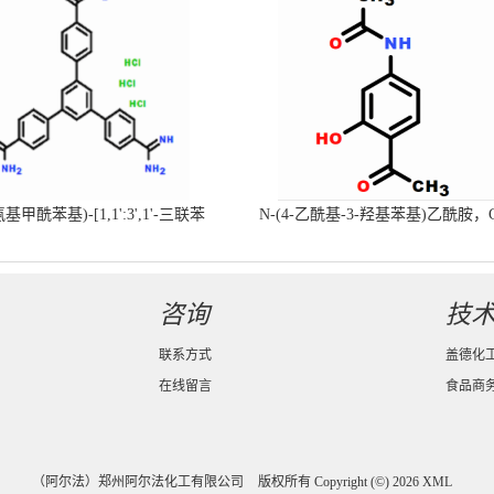
-氨基甲酰苯基)-[1,1':3',1'-三联苯
N-(4-乙酰基-3-羟基苯基)乙酰胺，
-4,4'-二(羧肟酰胺)三盐酸盐
号：40547-58-8现货促销产品
咨询
技
联系方式
盖德化
在线留言
食品商
（阿尔法）郑州阿尔法化工有限公司
版权所有 Copyright (©) 2026
XML