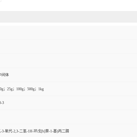
中间体
0g；25g；100g；500g；1kg
0-3
二氟-3-氧代-2,3-二氢-1H-环戊[b]萘-1-基)丙二腈