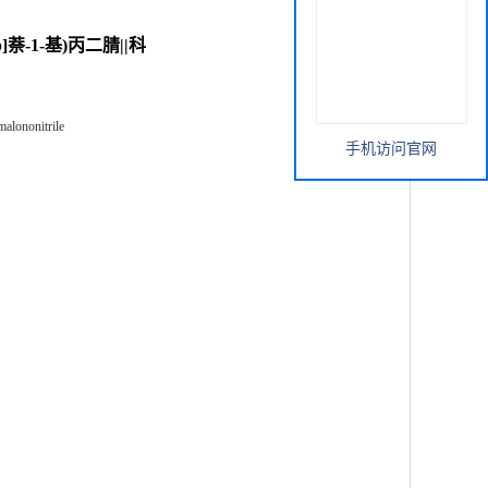
[b]萘-1-基)丙二腈||科
alononitrile
手机访问官网