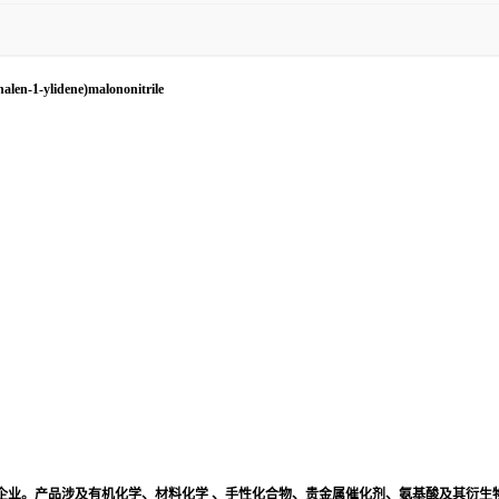
alen-1-ylidene)malononitrile
企业。产品涉及有机化学、材料化学 、手性化合物、贵金属催化剂、氨基酸及其衍生