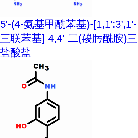
5'-(4-氨基甲酰苯基)-[1,1':3',1'-
三联苯基]-4,4'-二(羧肟酰胺)三
盐酸盐