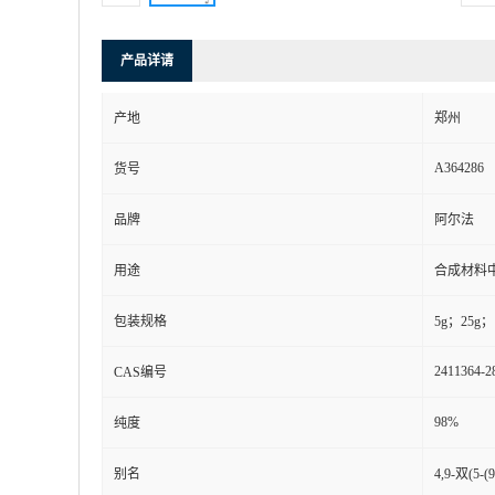
产品详请
产地
郑州
A364286
货号
品牌
阿尔法
用途
合成材料
包装规格
5g；25g；
2411364-2
CAS编号
98%
纯度
别名
4,9-双(5