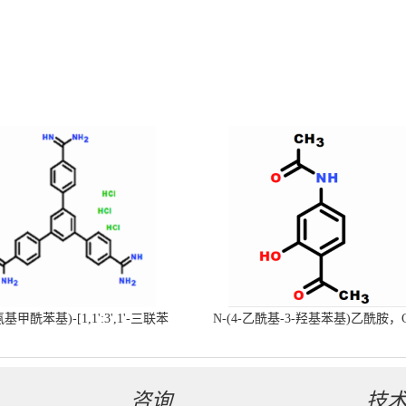
-氨基甲酰苯基)-[1,1':3',1'-三联苯
N-(4-乙酰基-3-羟基苯基)乙酰胺，
-4,4'-二(羧肟酰胺)三盐酸盐
号：40547-58-8现货促销产品
咨询
技