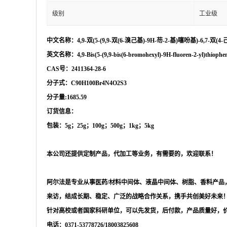
级别
工业级
中文名称：
4,9-双(5-(9,9-双(6-溴己基)-9H-芴-2-基)噻吩基)-6,7-双(
英文名称：
4,9-Bis(5-(9,9-bis(6-bromohexyl)-9H-fluoren-2-yl)thiophen
CAS号：2411364-28-6
分子式：
C90H100Br4N4O2S3
分子量
:1685.59
订货信息：
包装：
5g；25g；100g；500g；1kg；5kg
本公司还提供定制产品，代加工等业务，有需要的，欢迎联系！
阿尔法是专业从事医药
/材料中间体、液晶中间体、树脂、香料产
来访，结成长期、稳定、广泛的战略合作关系，携手共创美好未来
针对高校或者国家科研单位，可以先发货，后付款，产品质量好，
电话：
0371-53778726/18003825608