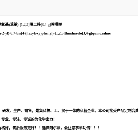
4-己氧基)苯基)-[1,2,5]噻二唑[3,4-g]喹喔啉
-2-yl)-6,7-bis(4-(hexyloxy)phenyl)-[1,2,5]thiadiazolo[3,4-g]quinoxaline
品，研发、生产、销售，是集科技、工、贸于一体的私营企业。本公司接受产品定制合
！专业、专注、专诚的为化学出力！
价格好，售后服务更好！！选择阿尔法，会让您事半功倍！！！