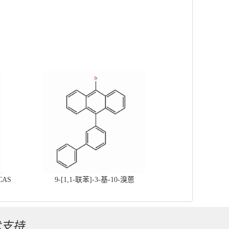
CAS
9-[1,1-联苯]-3-基-10-溴蒽
术支持