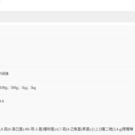
中间体
100g；500g；1kg；5kg
8-6
-(9,9-双(6-溴己基)-9H-芴-2-基)噻吩基)-6,7-双(4-己氧基)苯基)-[1,2,5]噻二唑[3,4-g]喹喔啉