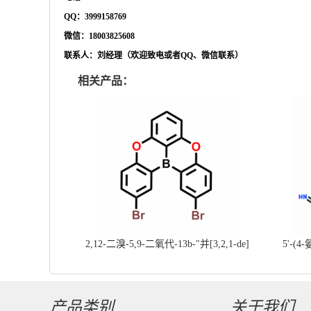
QQ：3999158769
微信：
18003825608
联系人：刘经理（欢迎致电或者
QQ、微信联系）
相关产品：
2,12-二溴-5,9-二氧代-13b-"并[3,2,1-de]
5'-(4
蒽||CAS号：2417303-49-0||科研现货产
基]
品；对国内高校及研究所先发货、后付款
产品类别
关于我们