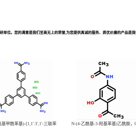
科研单位。您的满意是我们至高无上的荣誉,为您提供真诚的服务、质优价廉的产品是我
-氨基甲酰苯基)-[1,1':3',1'-三联苯
N-(4-乙酰基-3-羟基苯基)乙酰胺，
-4,4'-二(羧肟酰胺)三盐酸盐
号：40547-58-8现货促销产品