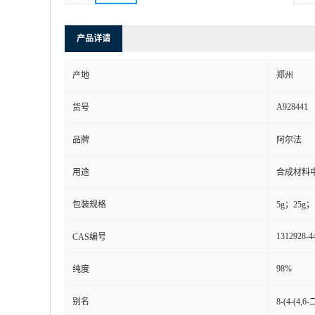
产品详请
产地
郑州
A928441
货号
品牌
阿尔法
用途
合成材料
包装规格
5g；25g；
1312928-4
CAS编号
98%
纯度
别名
8-(4-(4,