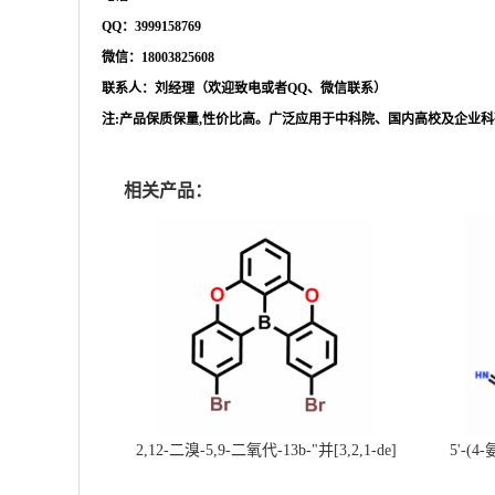
QQ：3999158769
微信：
18003825608
联系人：刘经理（欢迎致电或者
QQ、微信联系）
注
:产品保质保量,性价比高。广泛应用于中科院、国内高校及企业
相关产品：
2,12-二溴-5,9-二氧代-13b-"并[3,2,1-de]
5'-(4
蒽||CAS号：2417303-49-0||科研现货产
基]