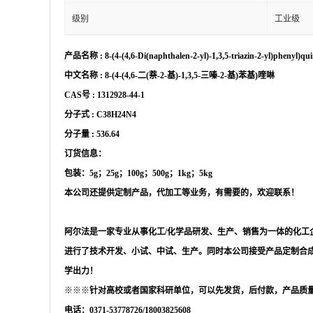
级别
工业级
产品名称
:
8-(4-(4,6-Di(naphthalen-2-yl)-1,3,5-triazin-2-yl)phenyl)qui
中文名称
:
8-(4-(4,6-二(萘-2-基)-1,3,5-三嗪-2-基)苯基)喹啉
CAS号 :
1312928-44-1
分子式
:
C38H24N4
分子量
:
536.64
订货信息：
包装：
5g；25g；100g；500g；1kg；5kg
本公司还提供定制产品，代加工等业务，有需要的，欢迎联系！
阿尔法是一家专业从事化工
/化学品研发、生产、销售为一体的化工
进行了技术开发、小试、中试、生产。同时本公司接受产品定制合
学出力！
※※※
针对高校或者国家科研单位，可以先发货，后付款，产品质
电话：
0371-53778726/18003825608