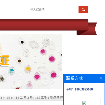
联系方式
手机：
18003825608
28-44-1||8-(4-(4,6-二(萘-2-基)-1,3,5-三嗪-2-基)苯基)喹啉||国内高校及研