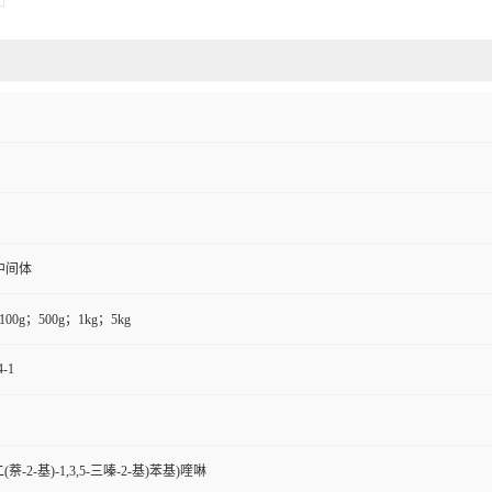
中间体
100g；500g；1kg；5kg
4-1
6-二(萘-2-基)-1,3,5-三嗪-2-基)苯基)喹啉