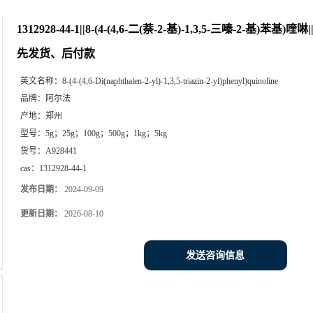
1312928-44-1||8-(4-(4,6-二(萘-2-基)-1,3,5-三嗪-2-基)
先发货、后付款
英文名称：
8-(4-(4,6-Di(naphthalen-2-yl)-1,3,5-triazin-2-yl)phenyl)quinoline
品牌：
阿尔法
产地：
郑州
型号：
5g；25g；100g；500g；1kg；5kg
货号：
A928441
cas：
1312928-44-1
发布日期：
2024-09-09
更新日期：
2026-08-10
发送咨询信息