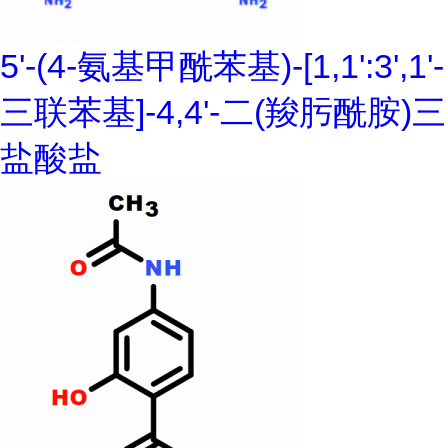
5'-(4-氨基甲酰苯基)-[1,1':3',1'-
三联苯基]-4,4'-二(羧肟酰胺)三
盐酸盐