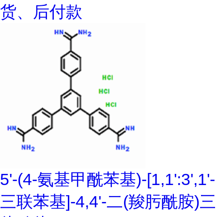
货、后付款
5'-(4-氨基甲酰苯基)-[1,1':3',1'-
三联苯基]-4,4'-二(羧肟酰胺)三