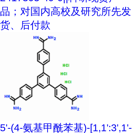
品；对国内高校及研究所先发
货、后付款
5'-(4-氨基甲酰苯基)-[1,1':3',1'-