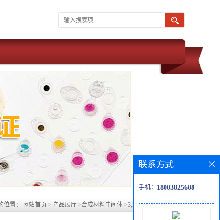
联系方式
手机：
18003825608
的位置：
网站首页
>
产品展厅
>
合成材料中间体
>
3,3'-二溴-4,4'-联吡啶