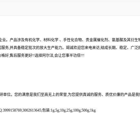
企业。产品涉及有机化学、材料化学 、手性化合物、贵金属催化剂、氨基酸及其衍生
服务,并具备稳定批次的放大生产能力。竭诚欢迎您来电来访,结成长期、稳定、广泛的
好,售后服务更好!!选择阿尔法,会让您事半功倍!!!
科研单位。您的满意是我们至高无上的荣誉,为您提供真诚的服务、质优价廉的产品是我
9;3002613645;包装:1g;5g;10g;25g;100g;500g;1kg