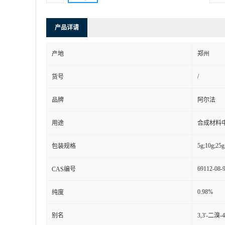
产品详请
产地
郑州
/
货号
品牌
阿尔法
用途
合成材料
5g;10g;25g
包装规格
69112-08-
CAS编号
0.98%
纯度
别名
3,3'-二溴-