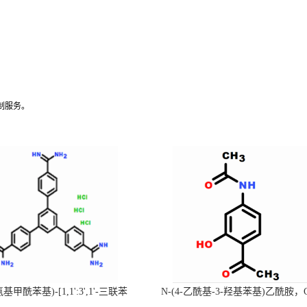
制服务。
-氨基甲酰苯基)-[1,1':3',1'-三联苯
N-(4-乙酰基-3-羟基苯基)乙酰胺，