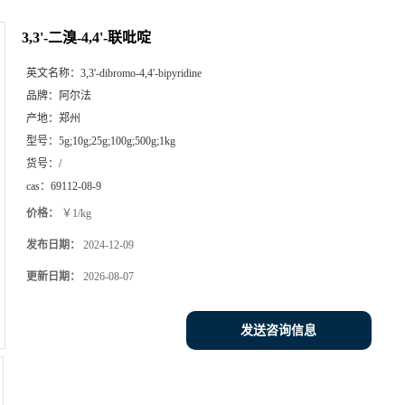
3,3'-二溴-4,4'-联吡啶
英文名称：
3,3'-dibromo-4,4'-bipyridine
品牌：
阿尔法
产地：
郑州
型号：
5g;10g;25g;100g;500g;1kg
货号：
/
cas：
69112-08-9
价格：
￥1/kg
发布日期：
2024-12-09
更新日期：
2026-08-07
发送咨询信息