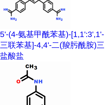
5'-(4-氨基甲酰苯基)-[1,1':3',1'-
三联苯基]-4,4'-二(羧肟酰胺)三
盐酸盐