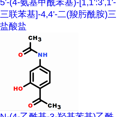
5'-(4-氨基甲酰苯基)-[1,1':3',1'-
三联苯基]-4,4'-二(羧肟酰胺)三
盐酸盐
N-(4-乙酰基-3-羟基苯基)乙酰