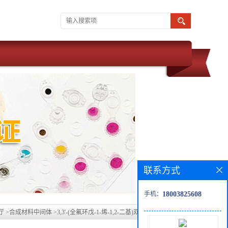
联系方式
手机：
18003825608
厅
>
合成材料中间体
>
3,3'-(全氟环戊-1-烯-1,2-二基)双(5-溴-2-甲基噻吩)