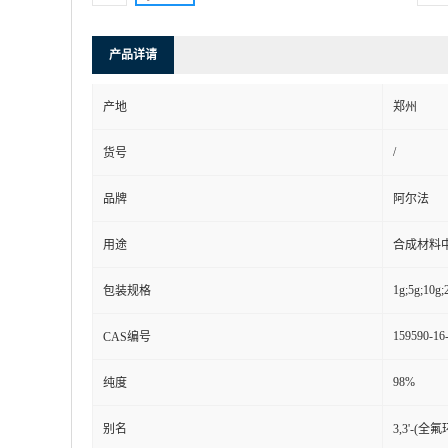
产品详请
产地
郑州
/
货号
品牌
阿尔法
用途
合成材料
1g;5g;10g;
包装规格
159590-16
CAS编号
98%
纯度
别名
3,3'-(全