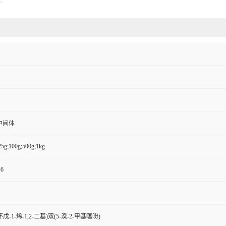
中间体
25g;100g;500g;1kg
-6
氟环戊-1-烯-1,2-二基)双(5-溴-2-甲基噻吩)