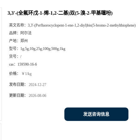
3,3'-(全氟环戊-1-烯-1,2-二基)双(5-溴-2-甲基噻吩)
英文名称：
3,3'-(Perfluorocyclopent-1-ene-1,2-diyl)bis(5-bromo-2-methylthiophene)
品牌：
阿尔法
产地：
郑州
型号：
1g;5g;10g;25g;100g;500g;1kg
货号：
/
cas：
159590-16-6
价格：
￥1/kg
发布日期：
2024-12-27
更新日期：
2026-08-06
发送咨询信息