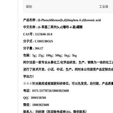
级别
工业级
产品名称
:
(6-Phenyldibenzo[b,d]thiophen-4-yl)boronic acid
中文名称
:
(6-苯基二苯并[b,d]噻吩-4-基)硼酸
CAS号 :
1115640-18-0
分子式
:
C18H13BO2S
分子量
:
304.17
包装：
5g；25g；100g；500g；1kg；5kg
阿尔法是一家专业从事化工
/化学品研发、生产、销售为一体的化工
进行了技术开发、小试、中试、生产。同时本公司接受产品定制合
学出力！
※※※
针对高校或者国家科研单位，可以先发货，后付款，产品质
电话：
0371-53778726/18003825608
QQ：3999158769
微信：
18003825608
联系人：刘经理（欢迎致电或者
QQ、微信联系）