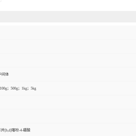
中间体
100g；500g；1kg；5kg
并[b,d]噻吩-4-硼酸