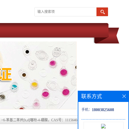
联系方式
手机：
18003825608
体
>
6-苯基二苯并[b,d]噻吩-4-硼酸，CAS号：1115640-18-0科研现货产品