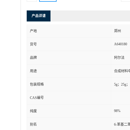
产品详请
产地
郑州
A640180
货号
品牌
阿尔法
用途
合成材料
包装规格
5g；25g；
CAS编号
98%
纯度
别名
6-苯基二苯