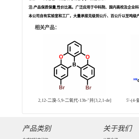
注
:产品保质保量,性价比高。广泛应用于中科院、国内高校及企业
本公司自有实验室和工厂，大量承接克级到公斤、百公斤以至吨级
相关产品：
2,12-二溴-5,9-二氧代-13b-"并[3,2,1-de]
5'-(4
蒽||CAS号：2417303-49-0||科研现货产
基]
品；对国内高校及研究所先发货、后付款
产品类别
关于我们