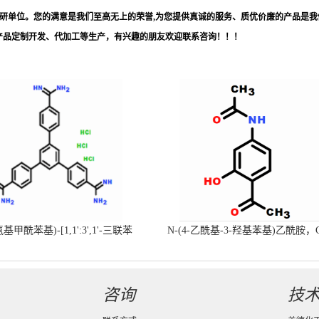
科研单位。您的满意是我们至高无上的荣誉,为您提供真诚的服务、质优价廉的产品是我
产品定制开发、代加工等生产，有兴趣的朋友欢迎联系咨询！！！
-氨基甲酰苯基)-[1,1':3',1'-三联苯
N-(4-乙酰基-3-羟基苯基)乙酰胺，
-4,4'-二(羧肟酰胺)三盐酸盐
号：40547-58-8现货促销产品
咨询
技