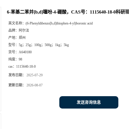
6-苯基二苯并[b,d]噻吩-4-硼酸，CAS号：1115640-18-0科
英文名称：
(6-Phenyldibenzo[b,d]thiophen-4-yl)boronic acid
品牌：
阿尔法
产地：
郑州
型号：
5g；25g；100g；500g；1kg；5kg
货号：
A640180
纯度：
98
cas：
1115640-18-0
发布日期：
2025-07-29
更新日期：
2026-08-07
发送咨询信息