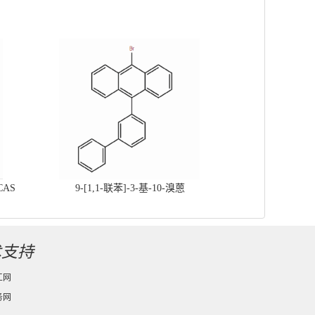
CAS
9-[1,1-联苯]-3-基-10-溴蒽
术支持
工网
务网