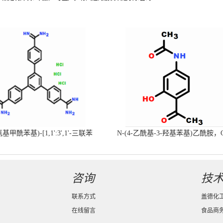
-氨基甲酰苯基)-[1,1':3',1'-三联苯
N-(4-乙酰基-3-羟基苯基)乙酰胺，
-4,4'-二(羧肟酰胺)三盐酸盐
号：40547-58-8现货促销产品
咨询
技
联系方式
盖德化
在线留言
食品商