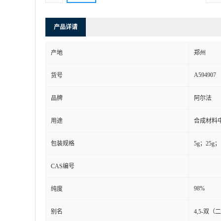
产品详请
产地
郑州
A594907
货号
品牌
阿尔法
用途
合成材料
包装规格
5g；25g；
CAS编号
98%
纯度
别名
4,5-双（