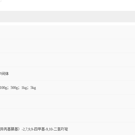
中间体
100g；500g；1kg；5kg
二异丙基膦基）-2,7,9,9-四甲基-9,10-二氢吖啶