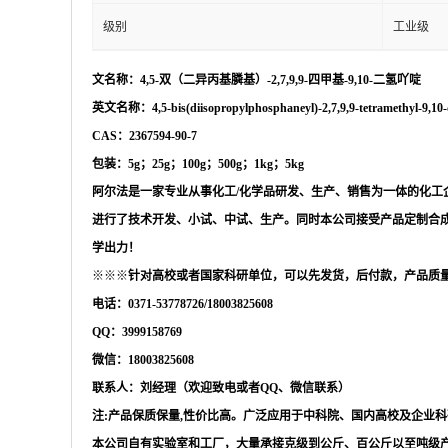
级别
工业级
文名称：
4,5-双（二异丙基膦基）-2,7,9,9-四甲基-9,10-二氢吖啶
英文名称：
4,5-bis(diisopropylphosphaneyl)-2,7,9,9-tetramethyl-9,10
CAS：2367594-90-7
包装：
5g；25g；100g；500g；1kg；5kg
阿尔法是一家专业从事化工
/化学品研发、生产、销售为一体的化工
进行了技术开发、小试、中试、生产。同时本公司接受产品定制合
学出力！
※※※
针对高校或者国家科研单位，可以先发货，后付款，产品质
电话：
0371-53778726/18003825608
QQ：3999158769
微信：
18003825608
联系人：刘经理（欢迎致电或者
QQ、微信联系）
注
:产品保质保量,性价比高。广泛应用于中科院、国内高校及企业
本公司自有实验室和工厂，大量承接克级到公斤、百公斤以至吨级