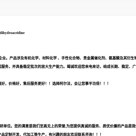
-dihydroacridine
企业。产品涉及有机化学、材料化学 、手性化合物、贵金属催化剂、氨基酸及其衍生
成服务，并具备稳定批次的放大生产能力。竭诚欢迎您来电来访，结成长期、稳定、广
量好，价格好，售后服务更好！！选择阿尔法，会让您事半功倍！！！
科研单位。您的满意是我们至高无上的荣誉,为您提供真诚的服务、质优价廉的产品是我
产品定制开发、代加工等生产，有兴趣的朋友欢迎联系咨询！！！