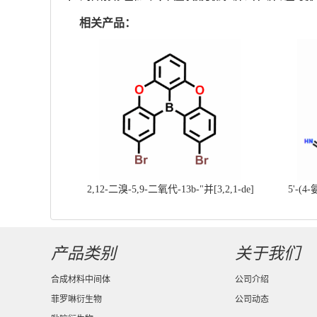
相关产品：
2,12-二溴-5,9-二氧代-13b-"并[3,2,1-de]
5'-(4
蒽||CAS号：2417303-49-0||科研现货产
基]
品；对国内高校及研究所先发货、后付款
产品类别
关于我们
合成材料中间体
公司介绍
菲罗啉衍生物
公司动态