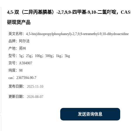
4,5-双（二异丙基膦基）-2,7,9,9-四甲基-9,10-二氢吖啶，CAS号
研现货产品
英文名称：
4,5-bis(diisopropylphosphaneyl)-2,7,9,9-tetramethyl-9,10-dihydroacridine
品牌：
阿尔法
产地：
郑州
型号：
5g；25g；100g；500g；1kg；5kg
货号：
A594907
纯度：
98
cas：
2367594-90-7
发布日期：
2025-11-10
更新日期：
2026-08-07
发送咨询信息