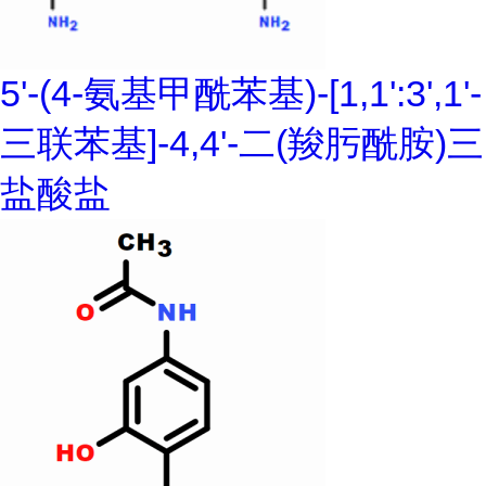
5'-(4-氨基甲酰苯基)-[1,1':3',1'-
三联苯基]-4,4'-二(羧肟酰胺)三
盐酸盐