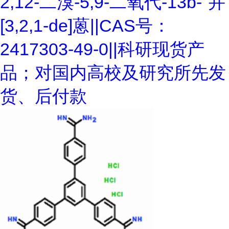
2,12-二溴-5,9-二氧代-13b-"并
[3,2,1-de]蒽||CAS号：
2417303-49-0||科研现货产
品；对国内高校及研究所先发
货、后付款