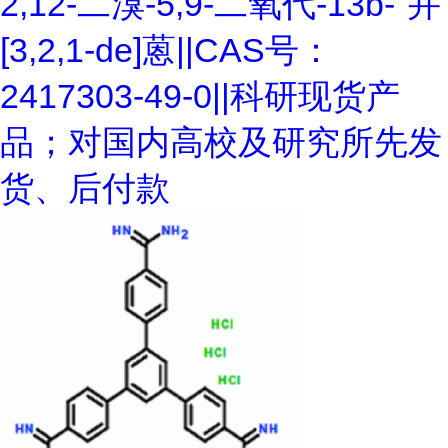
2,12-二溴-5,9-二氧代-13b-"并
[3,2,1-de]蒽||CAS号：
2417303-49-0||科研现货产
品；对国内高校及研究所先发
货、后付款