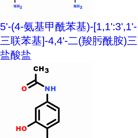
5'-(4-氨基甲酰苯基)-[1,1':3',1'-
三联苯基]-4,4'-二(羧肟酰胺)三
盐酸盐