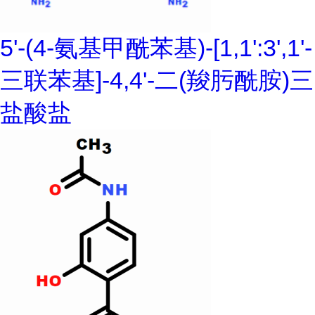
5'-(4-氨基甲酰苯基)-[1,1':3',1'-
三联苯基]-4,4'-二(羧肟酰胺)三
盐酸盐