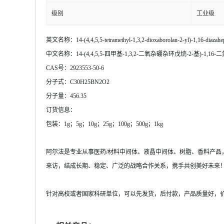
级别
工业级
英文名称：14-(4,4,5,5-tetramethyl-1,3,2-dioxaborolan-2-yl)-1,16-diazahepta
中文名称：14-(4,4,5,5-四甲基-1,3,2-二氧杂硼杂环戊烷-2-基)-1,16-二氮杂七环[17.6.
CAS号：2923553-50-6
分子式：C30H25BN2O2
分子量：456.35
订货信息：
包装：1g；5g；10g；25g；100g；500g；1kg
阿尔法是专业从事医药/材料中间体、液晶中间体、树脂、香料产
来访，结成长期、稳定、广泛的战略合作关系，携手共创美好未来
针对高校或者国家科研单位，可以先发货，后付款，产品质量好，