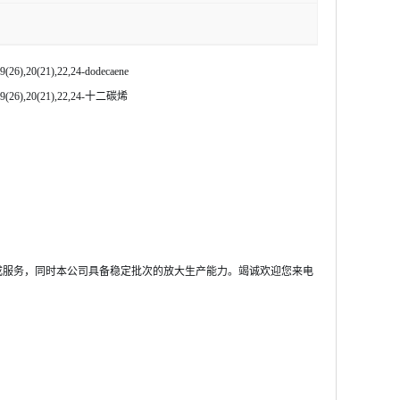
19(26),20(21),22,24-dodecaene
9(26),20(21),22,24-十二碳烯
成服务，同时本公司具备稳定批次的放大生产能力。竭诚欢迎您来电