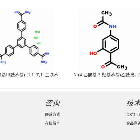
-氨基甲酰苯基)-[1,1':3',1'-三联苯
N-(4-乙酰基-3-羟基苯基)乙酰胺，
-4,4'-二(羧肟酰胺)三盐酸盐
号：40547-58-8现货促销产品
咨询
技
联系方式
盖德化
在线留言
食品商