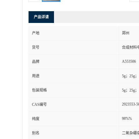
产品详请
产地
郑州
货号
合成材料
A553506
品牌
用途
5g；25g；
包装规格
5g；25g；
2923553-5
CAS编号
98%%
纯度
别名
二氧杂硼