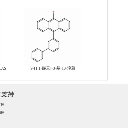
CAS
9-[1,1-联苯]-3-基-10-溴蒽
术支持
工网
务网