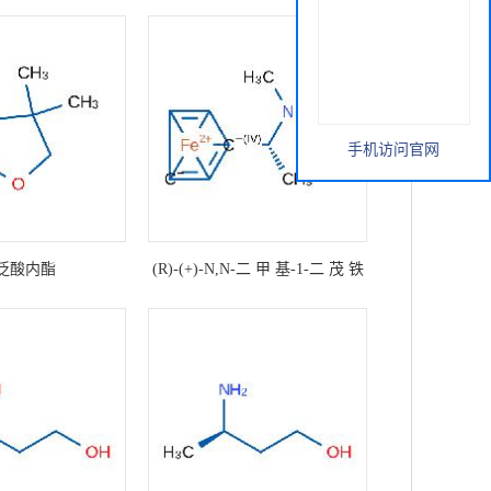
手机访问官网
-泛酸内酯
(R)-(+)-N,N-二 甲 基-1-二 茂 铁
基 乙 胺