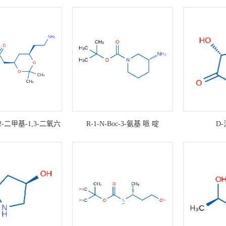
2-二甲基-1,3-二氧六
R-1-N-Boc-3-氨基 哌 啶
D
4-乙酸叔丁酯