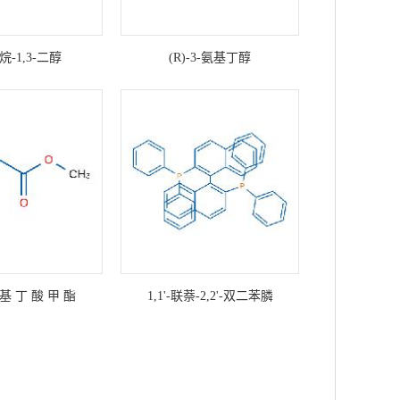
丁烷-1,3-二醇
(R)-3-氨基丁醇
羟 基 丁 酸 甲 酯
1,1'-联萘-2,2'-双二苯膦