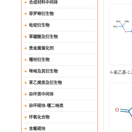
合成材料中间体
菲罗啉衍生物
吡啶衍生物
苯硼酸及衍生物
贵金属催化剂
噻吩衍生物
咪唑及其衍生物
6-氨乙基-2,
环-
苯乙烯类及衍生物
杂环类中间体
杂环砌块-噻二唑类
环氧化合物
含氟砌块