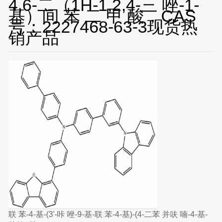
4,6-二（1H-1,2,4-三 唑-1-
基）间 苯 二 甲 酸，CAS
号：2227468-63-3现货热
销产品
联 苯-4-基-(3'-咔 唑-9-基-联 苯-4-基)-(4-二苯 并呋 喃-4-基-