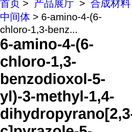
首页
>
产品展厅
>
合成材料
中间体
> 6-amino-4-(6-
chloro-1,3-benz...
6-amino-4-(6-
chloro-1,3-
benzodioxol-5-
yl)-3-methyl-1,4-
dihydropyrano[2,3
c]pyrazole-5-