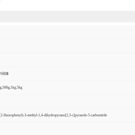
中间体
g;500g;1kg;5kg
2
2-fluorophenyl)-3-methyl-1,4-dihydropyrano[2,3-c]pyrazole-5-carbonitrile