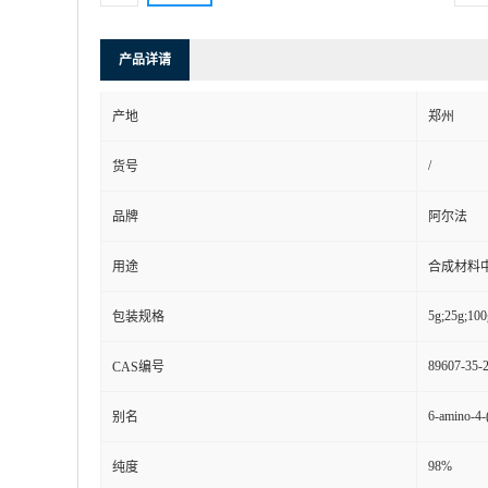
产品详请
产地
郑州
/
货号
品牌
阿尔法
用途
合成材料
5g;25g;100
包装规格
89607-35-
CAS编号
6-amino-4-(
别名
98%
纯度