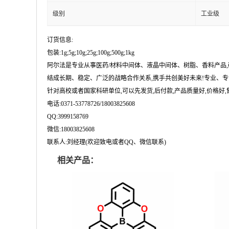
级别
工业级
订货信息:
包装:1g;5g;10g;25g;100g;500g;1kg
阿尔法是专业从事医药/材料中间体、液晶中间体、树脂、香料产品
结成长期、稳定、广泛的战略合作关系,携手共创美好未来!专业、专
针对高校或者国家科研单位,可以先发货,后付款,产品质量好,价格好,售
电话:0371-53778726/18003825608
QQ:3999158769
微信:18003825608
联系人:刘经理(欢迎致电或者QQ、微信联系)
相关产品：