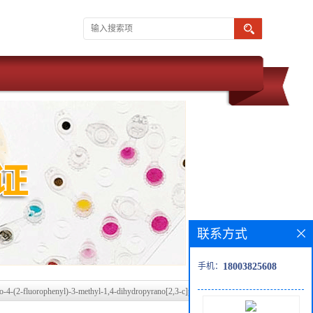
联系方式
手机：
18003825608
o-4-(2-fluorophenyl)-3-methyl-1,4-dihydropyrano[2,3-c]pyrazole-5-