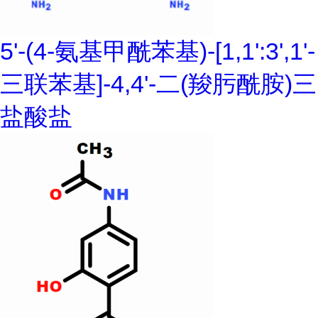
5'-(4-氨基甲酰苯基)-[1,1':3',1'-
三联苯基]-4,4'-二(羧肟酰胺)三
盐酸盐