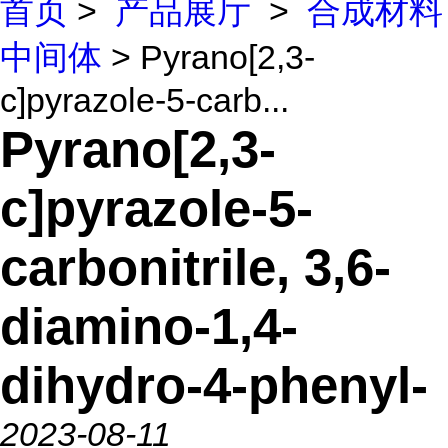
首页
>
产品展厅
>
合成材料
中间体
> Pyrano[2,3-
c]pyrazole-5-carb...
Pyrano[2,3-
c]pyrazole-5-
carbonitrile, 3,6-
diamino-1,4-
dihydro-4-phenyl-
2023-08-11