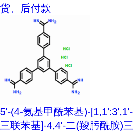
货、后付款
5'-(4-氨基甲酰苯基)-[1,1':3',1'-
三联苯基]-4,4'-二(羧肟酰胺)三