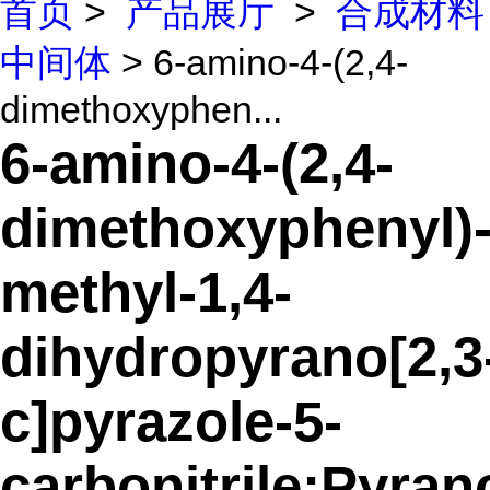
首页
>
产品展厅
>
合成材料
中间体
> 6-amino-4-(2,4-
dimethoxyphen...
6-amino-4-(2,4-
dimethoxyphenyl)-
methyl-1,4-
dihydropyrano[2,3
c]pyrazole-5-
carbonitrile;Pyran