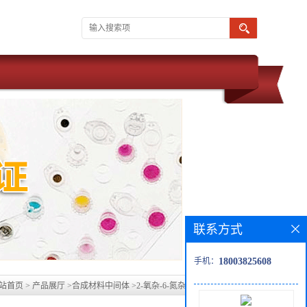
联系方式
手机：
18003825608
站首页
>
产品展厅
>
合成材料中间体
>
2-氧杂-6-氮杂螺[3,3]庚烷草酸盐