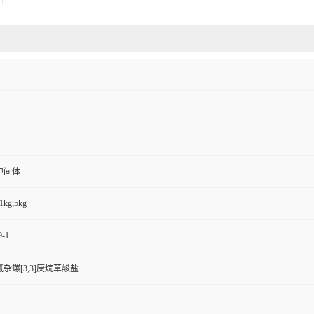
中间体
1kg;5kg
9-1
-氮杂螺[3,3]庚烷草酸盐