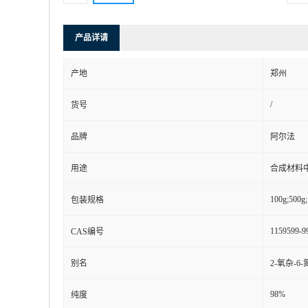
产品详请
产地
郑州
/
货号
品牌
阿尔法
用途
合成材料
100g;500g;
包装规格
1159599-9
CAS编号
别名
2-氧杂-6
98%
纯度