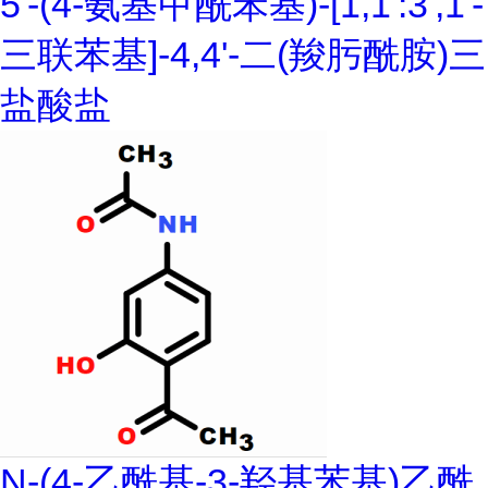
5'-(4-氨基甲酰苯基)-[1,1':3',1'-
三联苯基]-4,4'-二(羧肟酰胺)三
盐酸盐
N-(4-乙酰基-3-羟基苯基)乙酰