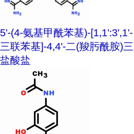
5'-(4-氨基甲酰苯基)-[1,1':3',1'-
三联苯基]-4,4'-二(羧肟酰胺)三
盐酸盐