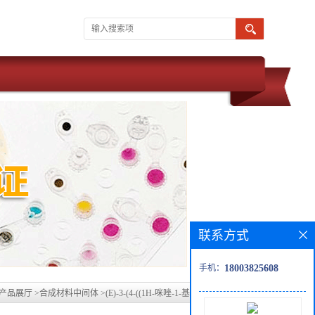
联系方式
手机：
18003825608
产品展厅
>
合成材料中间体
>
(E)-3-(4-((1H-咪唑-1-基)甲基)苯基)丙烯酸