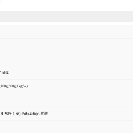
中间体
;100g;500g;1kg;5kg
7
4-((1H-咪唑-1-基)甲基)苯基)丙烯酸