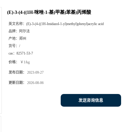
(E)-3-(4-((1H-咪唑-1-基)甲基)苯基)丙烯酸
英文名称：
(E)-3-(4-((1H-Imidazol-1-yl)methyl)phenyl)acrylic acid
品牌：
阿尔法
产地：
郑州
货号：
/
cas：
82571-53-7
价格：
￥1/kg
发布日期：
2023-09-27
更新日期：
2026-08-06
发送咨询信息