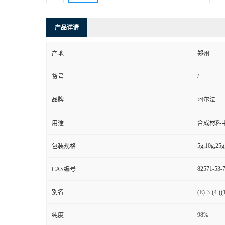
产品详请
产地
郑州
/
货号
品牌
阿尔法
用途
合成材料
5g;10g;25g
包装规格
82571-53-
CAS编号
别名
(E)-3-(
98%
纯度