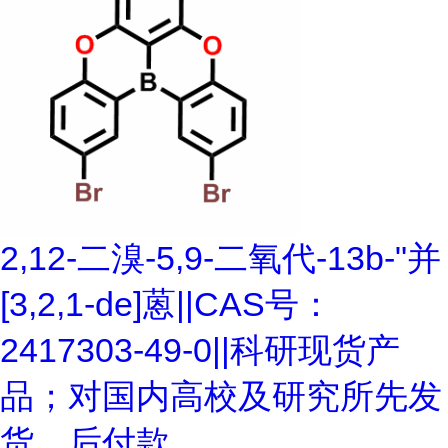
2,12-二溴-5,9-二氧代-13b-"并
[3,2,1-de]蒽||CAS号：
2417303-49-0||科研现货产
品；对国内高校及研究所先发
货、后付款