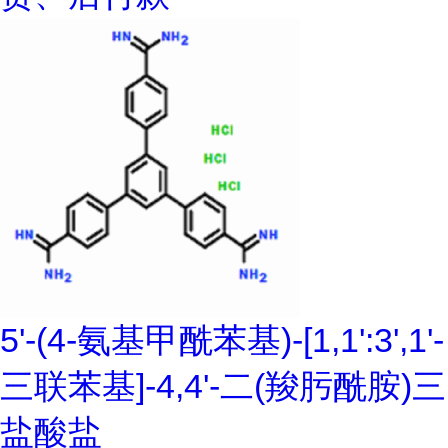
5'-(4-氨基甲酰苯基)-[1,1':3',1'-
三联苯基]-4,4'-二(羧肟酰胺)三
盐酸盐