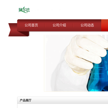
公司首页
公司介绍
公司动态
产品展厅