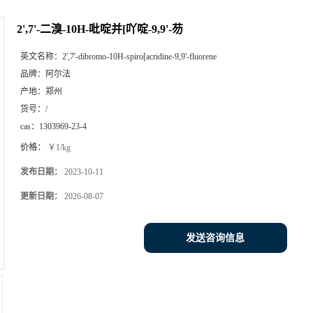
2',7'-二溴-10H-吡啶并[吖啶-9,9'-芴
英文名称：
2',7'-dibromo-10H-spiro[acridine-9,9'-fluorene
品牌：
阿尔法
产地：
郑州
货号：
/
cas：
1303969-23-4
价格：
￥1/kg
发布日期：
2023-10-11
更新日期：
2026-08-07
发送咨询信息