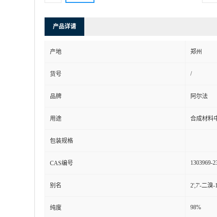
产品详请
产地
郑州
/
货号
品牌
阿尔法
用途
合成材料
包装规格
1303969-2
CAS编号
别名
2',7'-二溴
98%
纯度