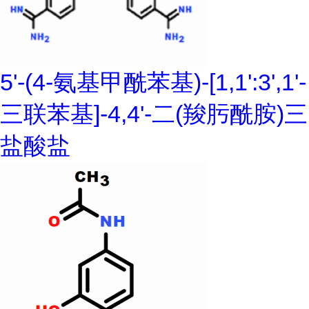
5'-(4-氨基甲酰苯基)-[1,1':3',1'-
三联苯基]-4,4'-二(羧肟酰胺)三
盐酸盐