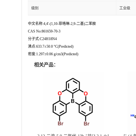
级别
工业级
中文名称:4,4'-(1,10-菲咯啉-2,9-二基)二苯胺
CAS No:861659-70-3
分子式:C24H18N4
沸点:633.7±50.0 °C(Predicted)
密度:1.297±0.06 g/cm3(Predicted)
相关产品：