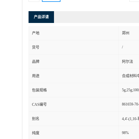
产品详请
产地
郑州
/
货号
品牌
阿尔法
用途
合成材料
5g;25g;100
包装规格
861659-70
CAS编号
别名
4,4'-(1
98%
纯度