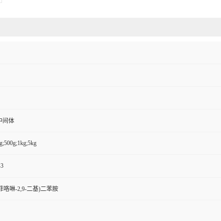
中间体
g;500g;1kg;5kg
-3
,10-菲咯啉-2,9-二基)二苯胺