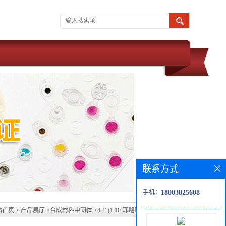
联系方式
手机：
18003825608
站首页
>
产品展厅
>
合成材料中间体
>
4,4'-(1,10-菲咯啉-2,9-二基)二苯胺