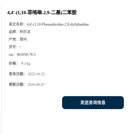
4,4'-(1,10-菲咯啉-2,9-二基)二苯胺
英文名称：
4,4'-(1,10-Phenanthroline-2,9-diyl)dianiline
品牌：
阿尔法
产地：
郑州
货号：
/
cas：
861659-70-3
价格：
￥1/kg
发布日期：
2023-10-25
更新日期：
2026-08-07
发送咨询信息