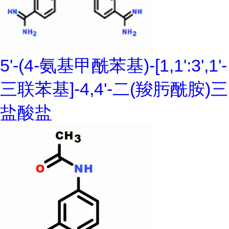
5'-(4-氨基甲酰苯基)-[1,1':3',1'-
三联苯基]-4,4'-二(羧肟酰胺)三
盐酸盐