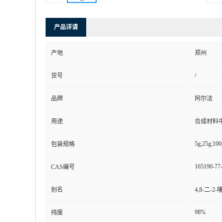
产品详请
产地
郑州
/
货号
品牌
阿尔法
用途
合成材料
5g;25g;100
包装规格
165190-77
CAS编号
别名
4,8-二-2-
98%
纯度