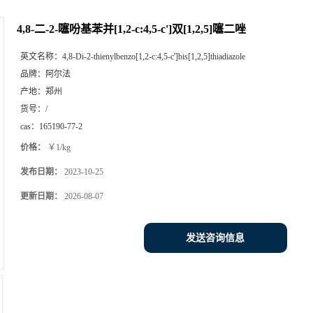
4,8-二-2-噻吩基苯并[1,2-c:4,5-c']双[1,2,5]噻二唑
英文名称：
4,8-Di-2-thienylbenzo[1,2-c:4,5-c']bis[1,2,5]thiadiazole
品牌：
阿尔法
产地：
郑州
货号：
/
cas：
165190-77-2
价格：
￥1/kg
发布日期：
2023-10-25
更新日期：
2026-08-07
发送咨询信息