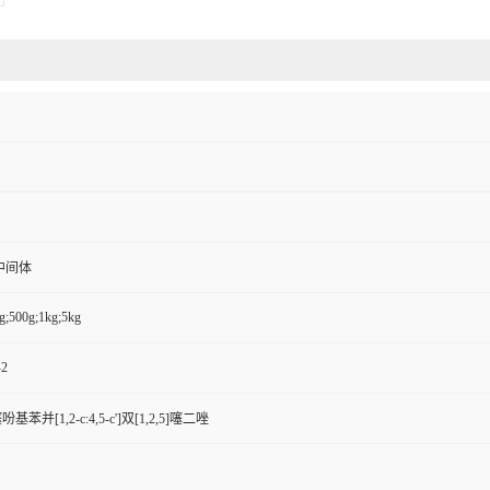
中间体
g;500g;1kg;5kg
-2
噻吩基苯并[1,2-c:4,5-c']双[1,2,5]噻二唑