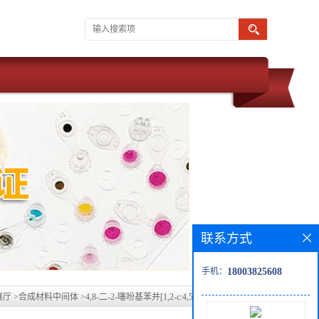
联系方式
手机：
18003825608
展厅
>
合成材料中间体
>
4,8-二-2-噻吩基苯并[1,2-c:4,5-c']双[1,2,5]噻二唑