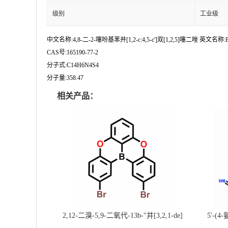
级别
工业级
中文名称:4,8-二-2-噻吩基苯并[1,2-c:4,5-c']双[1,2,5]噻二唑 英文名称:Benzo[1,2-c:4
CAS号:165190-77-2
分子式:C14H6N4S4
分子量:358.47
相关产品：
2,12-二溴-5,9-二氧代-13b-"并[3,2,1-de]
5'-(4